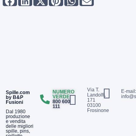
Via T.
E-mail
NUMERO
Spille.com
Landolfi,
info@s
VERDE
by B&P
171
800 600
Fusioni
03100
111
Frosinone
Dal 1980
produzione
e vendita
delle migliori
spille, pins,
spillette