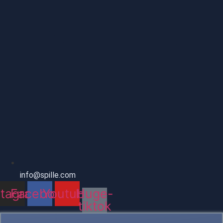
info@spille.com
stagram
Facebook
Youtube
Huge-
tiktok