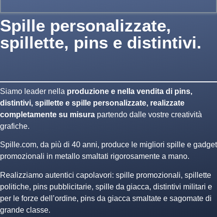
Spille personalizzate,
spillette, pins e distintivi.
Siamo leader nella
produzione e nella vendita di pins,
distintivi, spillette e spille personalizzate, realizzate
completamente su misura
partendo dalle vostre creatività
grafiche.
Spille.com, da più di 40 anni, produce le migliori spille e gadget
promozionali in metallo smaltati rigorosamente a mano.
Realizziamo autentici capolavori: spille promozionali, spillette
politiche, pins pubblicitarie, spille da giacca, distintivi militari e
per le forze dell’ordine, pins da giacca smaltate e sagomate di
grande classe.