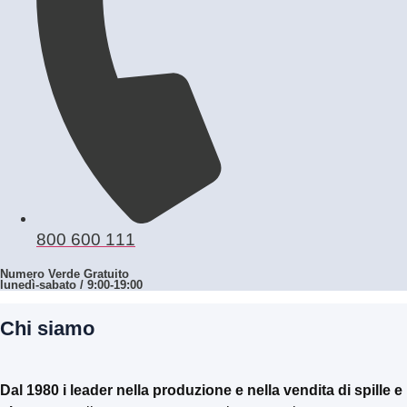
800 600 111
Numero Verde Gratuito
lunedì-sabato / 9:00-19:00
Chi siamo
Dal 1980 i leader nella
produzione e nella vendita
di spille e