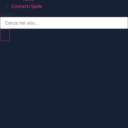
Contatti Spille
Search