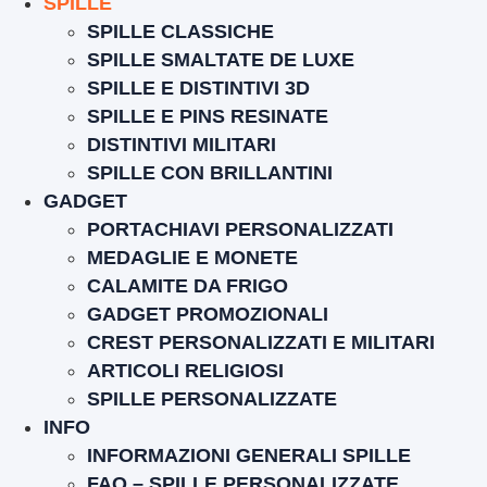
SPILLE
SPILLE CLASSICHE
SPILLE SMALTATE DE LUXE
SPILLE E DISTINTIVI 3D
SPILLE E PINS RESINATE
DISTINTIVI MILITARI
SPILLE CON BRILLANTINI
GADGET
PORTACHIAVI PERSONALIZZATI
MEDAGLIE E MONETE
CALAMITE DA FRIGO
GADGET PROMOZIONALI
CREST PERSONALIZZATI E MILITARI
ARTICOLI RELIGIOSI
SPILLE PERSONALIZZATE
INFO
INFORMAZIONI GENERALI SPILLE
FAQ – SPILLE PERSONALIZZATE