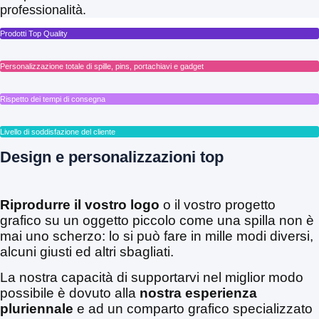
professionalità.
Prodotti Top Quality
Personalizzazione totale di spille, pins, portachiavi e gadget
Rispetto dei tempi di consegna
Livello di soddisfazione del cliente
Design e personalizzazioni top
Riprodurre il vostro logo
o il vostro progetto
grafico su un oggetto piccolo come una spilla
non è
mai uno scherzo: lo si può fare in mille modi diversi,
alcuni giusti ed altri sbagliati.
La nostra capacità di supportarvi nel miglior modo
possibile è dovuto alla
nostra esperienza
pluriennale
e ad un comparto grafico specializzato