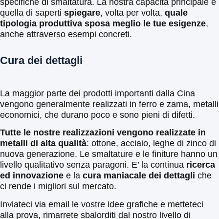
specifiche di smaltatura. La nostra capacità principale è
quella di saperti
spiegare
, volta per volta,
quale
tipologia produttiva sposa meglio le tue esigenze
,
anche attraverso esempi concreti.
Cura dei dettagli
La maggior parte dei prodotti importanti dalla Cina
vengono generalmente realizzati in ferro e zama, metalli
economici, che durano poco e sono pieni di difetti.
Tutte le nostre realizzazioni vengono realizzate in
metalli di alta qualità
: ottone, acciaio, leghe di zinco di
nuova generazione. Le smaltature e le finiture hanno un
livello qualitativo senza paragoni. E’ la continua
ricerca
ed innovazione
e la
cura maniacale dei dettagli
che
ci rende i migliori sul mercato.
Inviateci via email le vostre idee grafiche e metteteci
alla prova, rimarrete sbalorditi dal nostro livello di