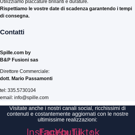
Utilizziamo placcature brillanti e durature.
Rispettiamo le vostre date di scadenza garantendo i tempi
di consegna.
Contatti
Spille.com by
B&P Fusioni sas
Direttore Commerciale:
dott. Mario Passamonti
tel: 335.5730104
email: info@spille.com
Visitate anche i nostri canali social, ricchissimi di
contenuti e costantemente aggiornati con le nostre
ultimissime realizzazioni:
Instagram
Facebook
Youtube
Tiktok